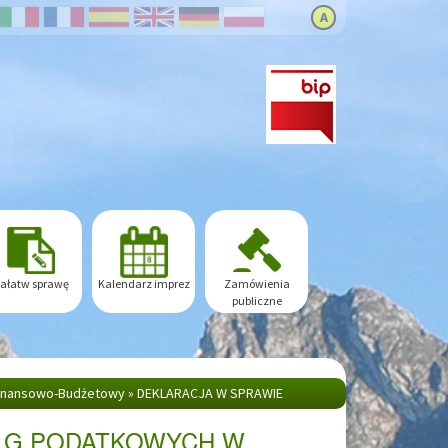
A
ałatw sprawę
Kalendarz imprez
Zamówienia
publiczne
Finansowo-Budżetowy
»
DEKLARACJA W SPRAWIE
ULG PODATKOWYCH W