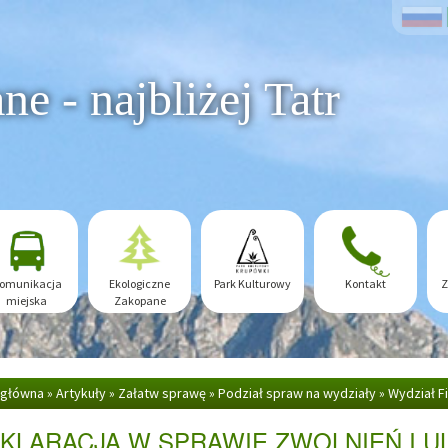
e - najbliżej Tatr
omunikacja
Ekologiczne
Park Kulturowy
Kontakt
Z
miejska
Zakopane
 główna
»
Artykuły
»
Załatw sprawę
»
Podział spraw na wydziały
»
Wydział 
EŃ...
KLARACJA W SPRAWIE ZWOLNIEŃ I 