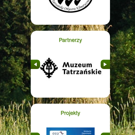
Partnerzy
&nbsp
&nbsp
Projekty