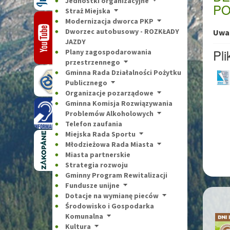
Jednostki organizacyjne
PO
Straż Miejska
Modernizacja dworca PKP
Dworzec autobusowy - ROZKŁADY
Uwag
JAZDY
Pli
Plany zagospodarowania
przestrzennego
Gminna Rada Działalności Pożytku
Publicznego
Organizacje pozarządowe
Gminna Komisja Rozwiązywania
Problemów Alkoholowych
Telefon zaufania
Miejska Rada Sportu
Młodzieżowa Rada Miasta
Miasta partnerskie
Strategia rozwoju
Gminny Program Rewitalizacji
Fundusze unijne
Dotacje na wymianę pieców
Środowisko i Gospodarka
Komunalna
Kultura