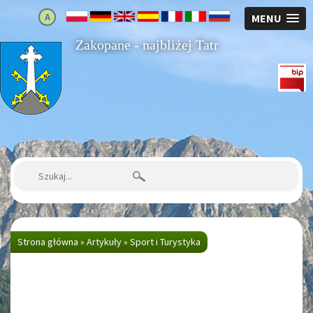
A
MENU
Zakopane - najbliżej Tatr
Strona główna
Szukaj:
Strona główna
»
Artykuły
»
Sport i Turystyka