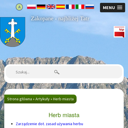
A
MENU
Zakopane - najbliżej Tatr
Strona główna
Szukaj:
Strona główna
»
Artykuły
»
Herb miasta
Herb miasta
Zarządzenie dot. zasad używania herbu