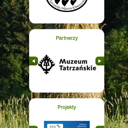
Partnerzy
&nbsp
&nbsp
Projekty