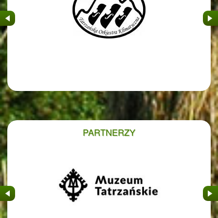
&nbsp
&nb
PARTNERZY
&nbsp
&nb