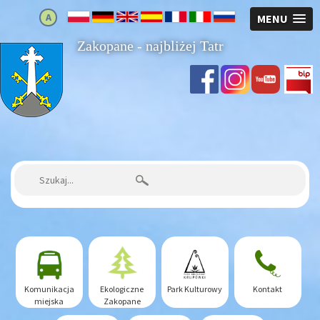
A
MENU
Zakopane - najbliżej Tatr
Strona główna
Szukaj:
Komunikacja
Ekologiczne
Park Kulturowy
Kontakt
miejska
Zakopane