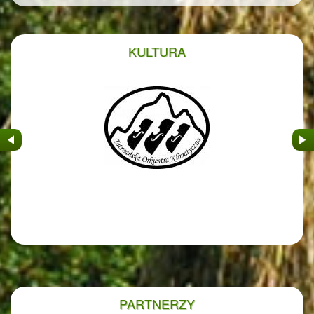
KULTURA
&nbsp
&nb
PARTNERZY