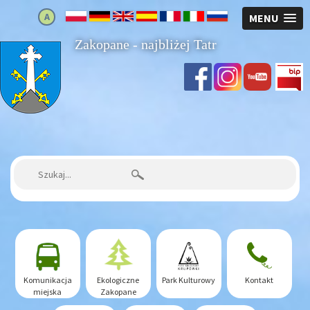
A
MENU
Zakopane - najbliżej Tatr
Strona główna
Szukaj:
Komunikacja
Ekologiczne
Park Kulturowy
Kontakt
miejska
Zakopane