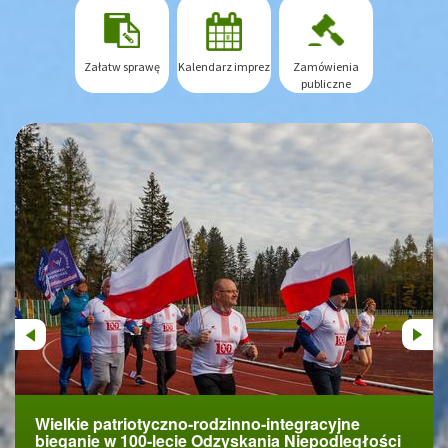
Załatw sprawę
Kalendarz imprez
Zamówienia
publiczne
Previous
Next
Wielkie patriotyczno-rodzinno-integracyjne
Uroczyste obchody 100-lecia odzyskania
bieganie w 100-lecie Odzyskania Niepodległości
Niepodległości