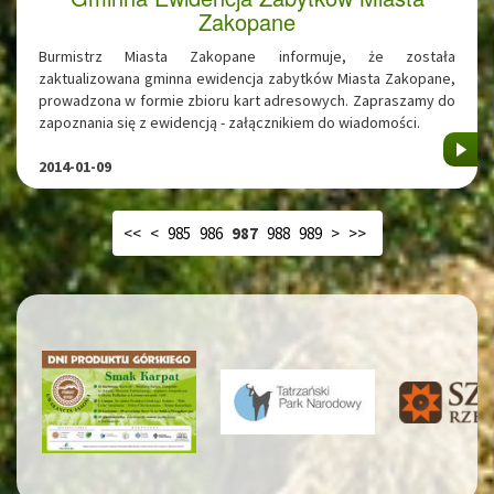
Zakopane
Burmistrz Miasta Zakopane informuje, że została
zaktualizowana gminna ewidencja zabytków Miasta Zakopane,
prowadzona w formie zbioru kart adresowych. Zapraszamy do
zapoznania się z ewidencją - załącznikiem do wiadomości.
2014-01-09
<<
<
985
986
987
988
989
>
>>