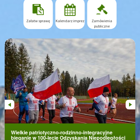
Załatw sprawę
Kalendarz imprez
Zamówienia
publiczne
Previous
Next
Wielkie patriotyczno-rodzinno-integracyjne
Uroczyste obchody 100-lecia odzyskania
bieganie w 100-lecie Odzyskania Niepodległości
Niepodległości