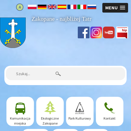
A
MENU
Zakopane - najbliżej Tatr
Strona główna
Szukaj:
Komunikacja
Ekologiczne
Park Kulturowy
Kontakt
miejska
Zakopane