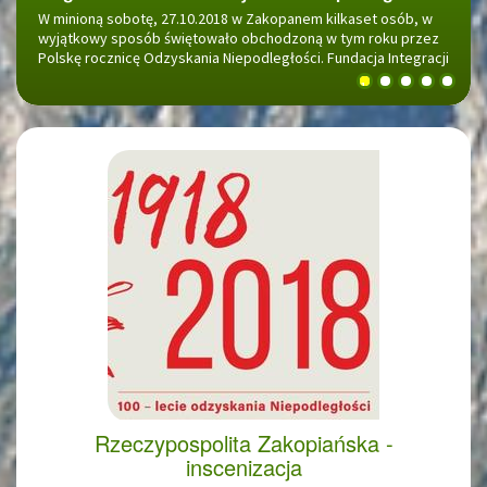
W minioną sobotę, 27.10.2018 w Zakopanem kilkaset osób, w
Rozpoczynamy 31 października 2018 o godz. 11.00
wyjątkowy sposób świętowało obchodzoną w tym roku przez
uroczystościami przy Kwaterze Legionowej na Nowym
Polskę rocznicę Odzyskania Niepodległości. Fundacja Integracji
Cmentarzu przy ul. Nowotarskiej.
Przez Sport Handicap Zakopane i Miejski Ośrodek Sportu i
1
2
3
4
5
Rekreacji Zakopane, przy wsparciu prewencyjnym PZU –
Pomoc to Moc zorganizowali Bieg Sztafetowy...
Rzeczypospolita Zakopiańska -
inscenizacja