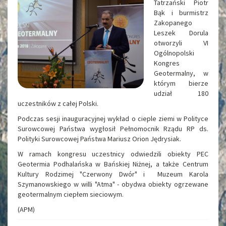
Tatrzański Piotr
Bąk i burmistrz
Zakopanego
Leszek Dorula
otworzyli VI
Ogólnopolski
Kongres
Geotermalny, w
którym bierze
udział 180
uczestników z całej Polski.
Podczas sesji inauguracyjnej wykład o cieple ziemi w Polityce
Surowcowej Państwa wygłosił Pełnomocnik Rządu RP ds.
Polityki Surowcowej Państwa Mariusz Orion Jędrysiak.
W ramach kongresu uczestnicy odwiedzili obiekty PEC
Geotermia Podhalańska w Bańskiej Niżnej, a także Centrum
Kultury Rodzimej "Czerwony Dwór" i Muzeum Karola
Szymanowskiego w willi "Atma" - obydwa obiekty ogrzewane
geotermalnym ciepłem sieciowym.
(APM)