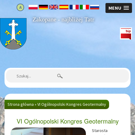
A
MENU
Zakopane - najbliżej Tatr
Strona główna
Szukaj:
Strona główna
»
VI Ogólnopolski Kongres Geotermalny
VI Ogólnopolski Kongres Geotermalny
Starosta