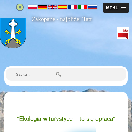
A
MENU
Zakopane - najbliżej Tatr
Strona główna
Szukaj:
"Ekologia w turystyce – to się opłaca"