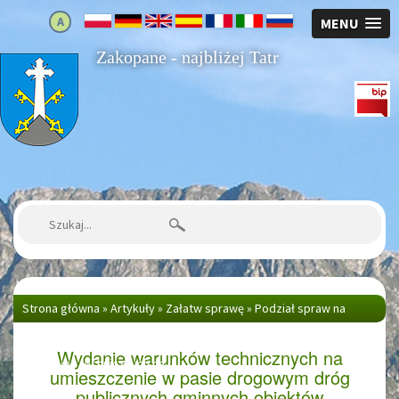
A
MENU
Zakopane - najbliżej Tatr
Strona główna
Szukaj:
Strona główna
»
Artykuły
»
Załatw sprawę
»
Podział spraw na
wydziały
»
Wydział Drogownictwa i Transportu
»
Wydanie
Wydanie warunków technicznych na
warunków technicznych na...
umieszczenie w pasie drogowym dróg
publicznych gminnych obiektów