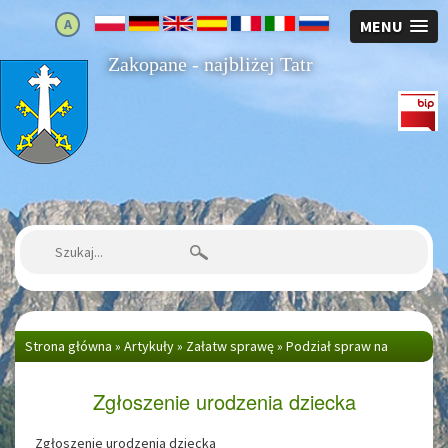
A
MENU
Zakopane - najbliżej Tatr
Strona główna
Szukaj:
Strona główna
»
Artykuły
»
Załatw sprawę
»
Podział spraw na
wydziały
»
Urząd Stanu Cywilnego
»
Zgłoszenie urodzenia dziecka
Zgłoszenie urodzenia dziecka
Zgłoszenie urodzenia dziecka