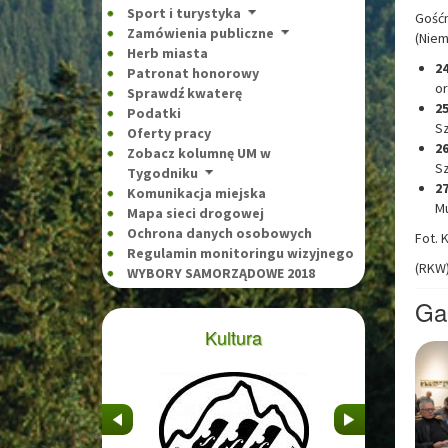
Sport i turystyka
Gość
Zamówienia publiczne
(Niem
Herb miasta
24
Patronat honorowy
o
Sprawdź kwaterę
25
Podatki
Sz
Oferty pracy
26
Zobacz kolumnę UM w
Sz
Tygodniku
27
Komunikacja miejska
Mu
Mapa sieci drogowej
Ochrona danych osobowych
Fot. 
Regulamin monitoringu wizyjnego
(RKW
WYBORY SAMORZĄDOWE 2018
Gal
Kultura
&nbsp
&nbsp