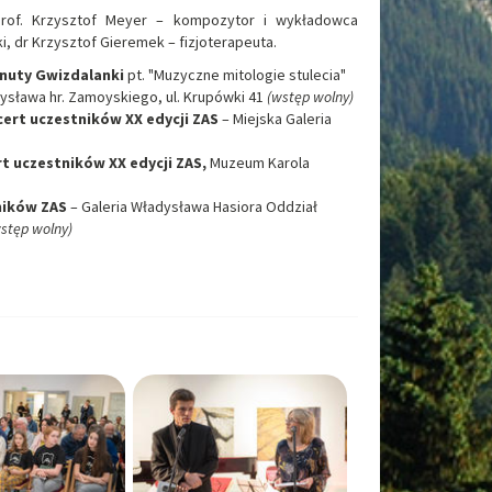
of. Krzysztof Meyer – kompozytor i wykładowca
ki, dr Krzysztof Gieremek – fizjoterapeuta.
nuty Gwizdalanki
pt. "Muzyczne mitologie stulecia"
dysława hr. Zamoyskiego, ul. Krupówki 41
(wstęp wolny)
ncert uczestników
XX edycji ZAS
– Miejska Galeria
ert uczestników
XX edycji ZAS,
Muzeum Karola
ników ZAS
– Galeria Władysława Hasiora Oddział
stęp wolny)