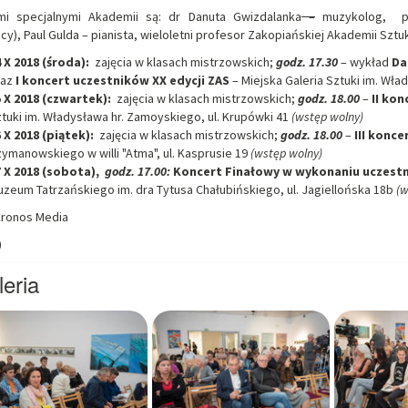
mi specjalnymi Akademii są: dr Danuta Gwizdalanka
–
muzykolog, pr
cy), Paul Gulda – pianista, wieloletni profesor Zakopiańskiej Akademii Sztu
 X 2018 (środa):
zajęcia w klasach mistrzowskich;
godz. 17.30
– wykład
Da
raz
I koncert uczestników XX edycji ZAS
– Miejska Galeria Sztuki im. Wła
 X 2018 (czwartek):
zajęcia w klasach mistrzowskich;
godz. 18.00
–
II ko
tuki im. Władysława hr. Zamoyskiego, ul. Krupówki 41
(wstęp wolny)
 X 2018 (piątek):
zajęcia w klasach mistrzowskich;
godz. 18.00
–
III konc
ymanowskiego w willi "Atma", ul. Kasprusie 19
(wstęp wolny)
 X 2018 (sobota),
godz. 17.00:
Koncert Finałowy w wykonaniu uczest
zeum Tatrzańskiego im. dra Tytusa Chałubińskiego, ul. Jagiellońska 18b
(w
Kronos Media
)
eria