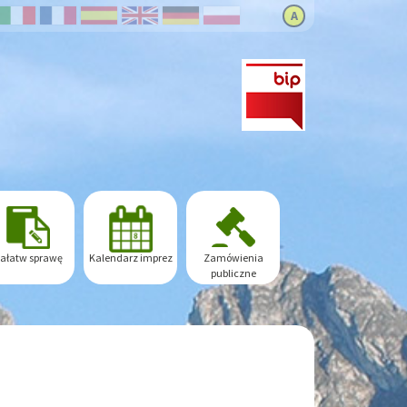
A
ałatw sprawę
Kalendarz imprez
Zamówienia
publiczne