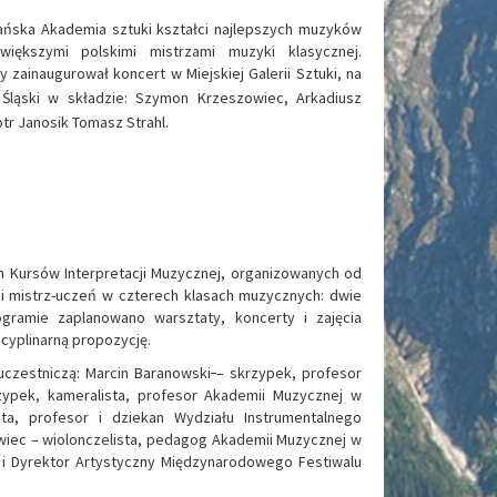
ańska Akademia sztuki kształci najlepszych muzyków
większymi polskimi mistrzami muzyki klasycznej.
 zainaugurował koncert w Miejskiej Galerii Sztuki, na
Śląski w składzie:
Szymon Krzeszowiec, Arkadiusz
otr Janosik
Tomasz Strahl.
 Kursów Interpretacji Muzycznej, organizowanych od
i mistrz-uczeń w czterech klasach muzycznych: dwie
ogramie zaplanowano warsztaty, koncerty i zajęcia
cyplinarną propozycję.
uczestniczą:
Marcin Baranowski
– skrzypek, profesor
zypek, kameralista, profesor Akademii Muzycznej w
sta, profesor i dziekan Wydziału Instrumentalnego
wiec
– wiolonczelista, pedagog Akademii Muzycznej w
t i Dyrektor Artystyczny Międzynarodowego Festiwalu