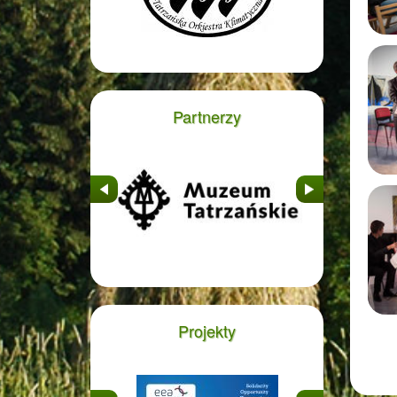
Partnerzy
&nbsp
&nbsp
Projekty