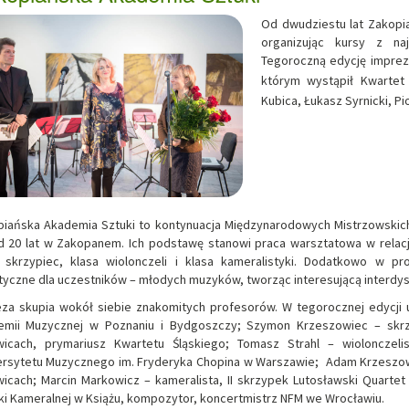
Od dwudziestu lat Zakopi
organizując kursy z naj
Tegoroczną edycję imprezy
którym wystąpił
Kwartet 
Kubica, Łukasz Syrnicki, Pi
iańska Akademia Sztuki to kontynuacja Międzynarodowych Mistrzowskich
 20 lat w Zakopanem. Ich podstawę stanowi praca warsztatowa w relacj
 skrzypiec, klasa wiolonczeli i klasa kameralistyki. Dodatkowo w pr
tyczne dla uczestników – młodych muzyków, tworząc interesującą interdys
za skupia wokół siebie znakomitych profesorów. W tegorocznej edycji 
emii Muzycznej w Poznaniu i Bydgoszczy; Szymon Krzeszowiec
– skr
wicach, prymariusz Kwartetu Śląskiego; Tomasz Strahl – wiolonczeli
ersytetu Muzycznego im. Fryderyka Chopina w Warszawie; Adam Krzeszo
wicach;
Marcin Markowicz – kameralista, II skrzypek Lutosławski Quarte
i Kameralnej w Książu, kompozytor, koncertmistrz NFM we Wrocławiu.