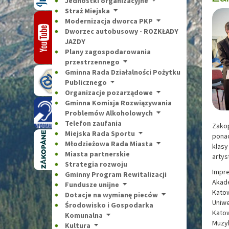
Jednostki organizacyjne
Straż Miejska
Modernizacja dworca PKP
Dworzec autobusowy - ROZKŁADY
JAZDY
Plany zagospodarowania
przestrzennego
Gminna Rada Działalności Pożytku
Publicznego
Organizacje pozarządowe
Gminna Komisja Rozwiązywania
Problemów Alkoholowych
Telefon zaufania
Zakop
Miejska Rada Sportu
ponad
Młodzieżowa Rada Miasta
klasy
Miasta partnerskie
artys
Strategia rozwoju
Impre
Gminny Program Rewitalizacji
Akad
Fundusze unijne
Kato
Dotacje na wymianę pieców
Uniw
Środowisko i Gospodarka
Kato
Komunalna
Muzyk
Kultura