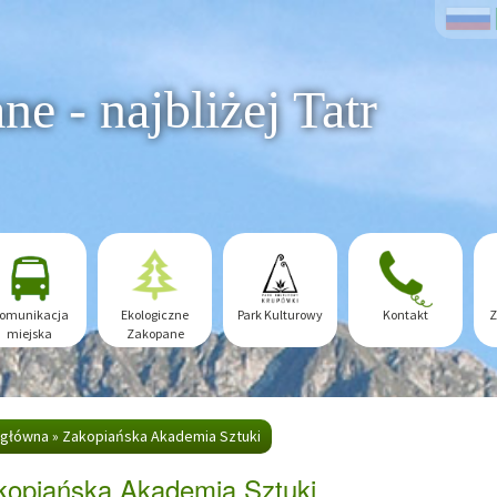
e - najbliżej Tatr
omunikacja
Ekologiczne
Park Kulturowy
Kontakt
Z
miejska
Zakopane
 główna
»
Zakopiańska Akademia Sztuki
kopiańska Akademia Sztuki