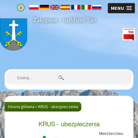
A
MENU
Zakopane - najbliżej Tatr
Strona główna
Szukaj:
Strona główna
»
KRUS - ubezpieczenia
KRUS - ubezpieczenia
Ministerstwo