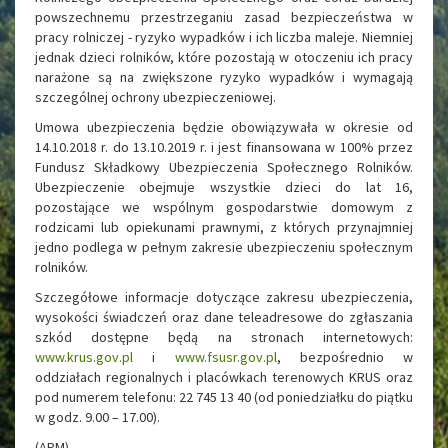
powszechnemu przestrzeganiu zasad bezpieczeństwa w
pracy rolniczej - ryzyko wypadków i ich liczba maleje. Niemniej
jednak dzieci rolników, które pozostają w otoczeniu ich pracy
narażone są na zwiększone ryzyko wypadków i wymagają
szczególnej ochrony ubezpieczeniowej.
Umowa ubezpieczenia będzie obowiązywała w okresie od
14.10.2018 r. do 13.10.2019 r. i jest finansowana w 100% przez
Fundusz Składkowy Ubezpieczenia Społecznego Rolników.
Ubezpieczenie obejmuje wszystkie dzieci do lat 16,
pozostające we wspólnym gospodarstwie domowym z
rodzicami lub opiekunami prawnymi, z których przynajmniej
jedno podlega w pełnym zakresie ubezpieczeniu społecznym
rolników.
Szczegółowe informacje dotyczące zakresu ubezpieczenia,
wysokości świadczeń oraz dane teleadresowe do zgłaszania
szkód dostępne będą na stronach internetowych:
www.krus.gov.pl
i
www.fsusr.gov.pl
, bezpośrednio w
oddziałach regionalnych i placówkach terenowych KRUS oraz
pod numerem telefonu: 22 745 13 40 (od poniedziałku do piątku
w godz. 9.00 – 17.00).
(APM)